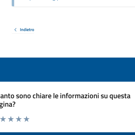
Indietro
anto sono chiare le informazioni su questa
gina?
a da 1 a 5 stelle la pagina
ta 1 stelle su 5
Valuta 2 stelle su 5
Valuta 3 stelle su 5
Valuta 4 stelle su 5
Valuta 5 stelle su 5