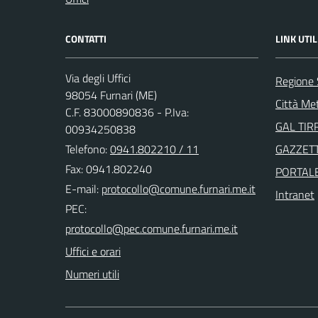
CONTATTI
LINK UTIL
Via degli Uffici
Regione S
98054 Furnari (ME)
Città Me
C.F. 83000890836 - P.Iva:
GAL TIR
00934250838
Telefono:
0941.802210 / 11
GAZZETT
Fax: 0941.802240
PORTAL
E-mail:
Intranet
PEC:
Uffici e orari
Numeri utili