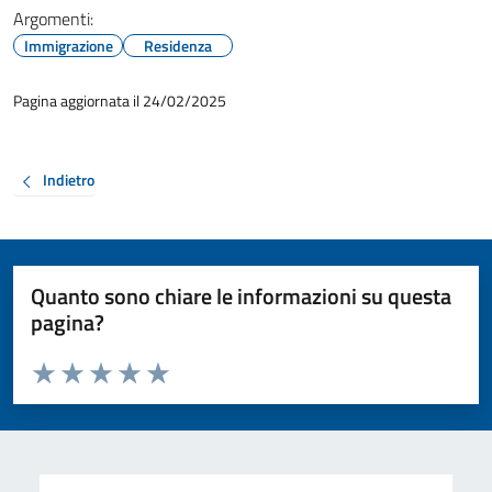
Argomenti:
Immigrazione
Residenza
Pagina aggiornata il 24/02/2025
Indietro
Quanto sono chiare le informazioni su questa
pagina?
Valuta da 1 a 5 stelle la pagina
Valuta 1 stelle su 5
Valuta 2 stelle su 5
Valuta 3 stelle su 5
Valuta 4 stelle su 5
Valuta 5 stelle su 5