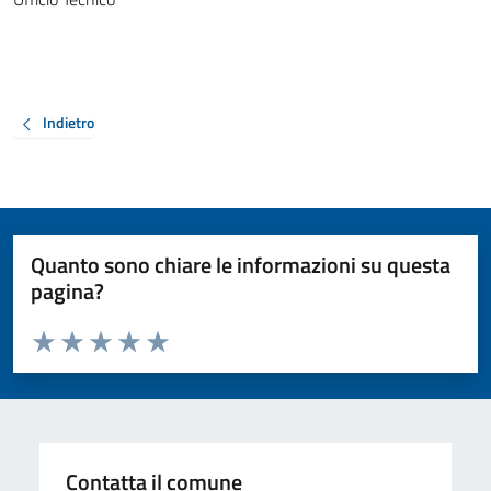
Indietro
Quanto sono chiare le informazioni su questa
pagina?
Valuta da 1 a 5 stelle la pagina
Valuta 1 stelle su 5
Valuta 2 stelle su 5
Valuta 3 stelle su 5
Valuta 4 stelle su 5
Valuta 5 stelle su 5
Contatta il comune