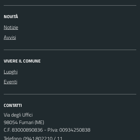
NOVITÀ
Notizie
Avvisi
VIVERE IL COMUNE
Luoghi
Eventi
CONTATTI
Via degli Uffici
98054 Furnari (ME)
C.F. 83000890836 - P.Iva: 00934250838
Telefono:
0941.802210 / 11