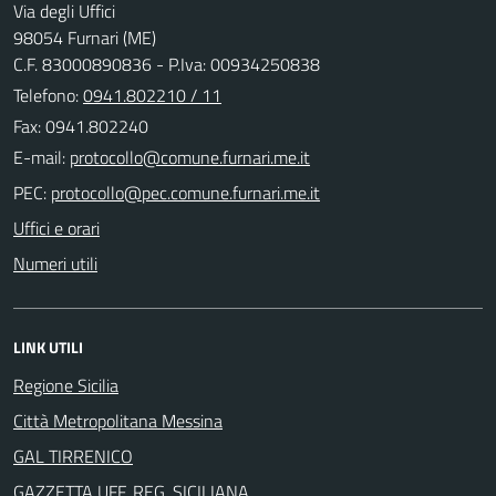
Via degli Uffici
98054 Furnari (ME)
C.F. 83000890836 - P.Iva: 00934250838
Telefono:
0941.802210 / 11
Fax: 0941.802240
E-mail:
PEC:
Uffici e orari
Numeri utili
LINK UTILI
Regione Sicilia
Città Metropolitana Messina
GAL TIRRENICO
GAZZETTA UFF. REG. SICILIANA