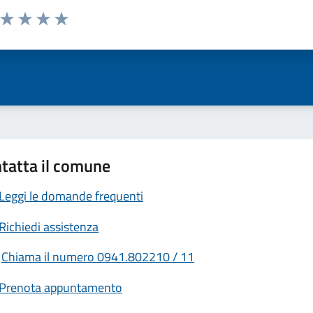
a da 1 a 5 stelle la pagina
ta 1 stelle su 5
Valuta 2 stelle su 5
Valuta 3 stelle su 5
Valuta 4 stelle su 5
Valuta 5 stelle su 5
tatta il comune
Leggi le domande frequenti
Richiedi assistenza
Chiama il numero 0941.802210 / 11
Prenota appuntamento