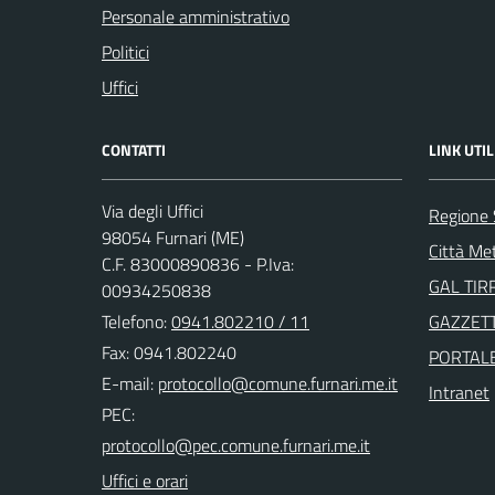
Personale amministrativo
Politici
Uffici
CONTATTI
LINK UTIL
Via degli Uffici
Regione S
98054 Furnari (ME)
Città Me
C.F. 83000890836 - P.Iva:
GAL TIR
00934250838
Telefono:
0941.802210 / 11
GAZZETT
Fax: 0941.802240
PORTAL
E-mail:
Intranet
PEC:
Uffici e orari