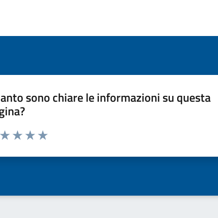
anto sono chiare le informazioni su questa
gina?
a da 1 a 5 stelle la pagina
ta 1 stelle su 5
Valuta 2 stelle su 5
Valuta 3 stelle su 5
Valuta 4 stelle su 5
Valuta 5 stelle su 5