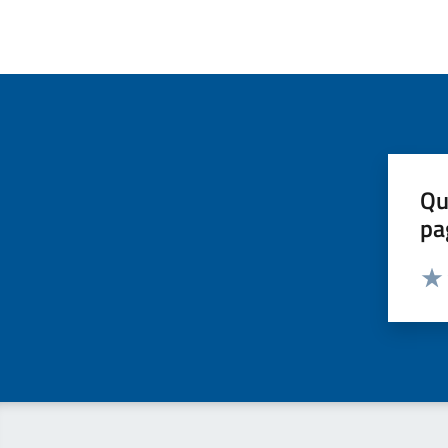
Qu
pa
Valut
Valu