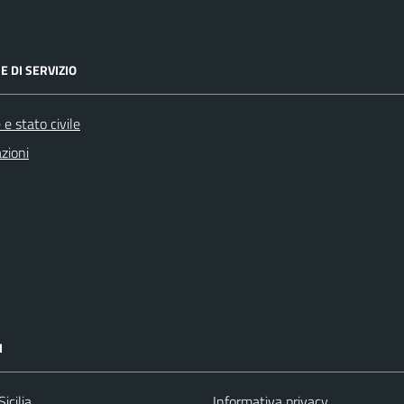
E DI SERVIZIO
e stato civile
zioni
I
icilia
Informativa privacy