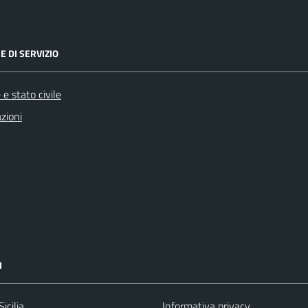
E DI SERVIZIO
e stato civile
zioni
I
icilia
Informativa privacy