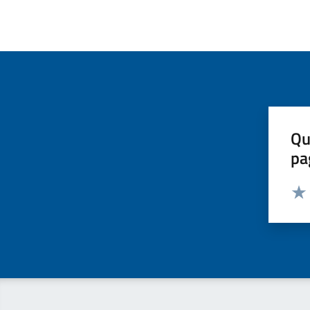
Qu
pa
Valut
Valu