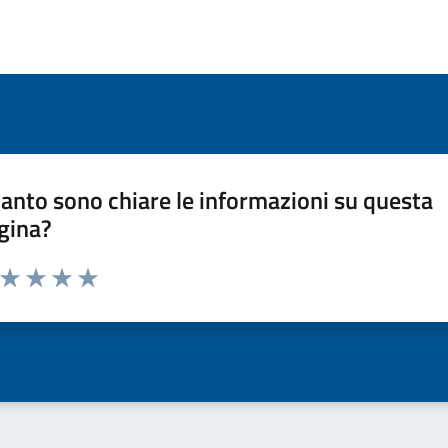
anto sono chiare le informazioni su questa
gina?
a da 1 a 5 stelle la pagina
ta 1 stelle su 5
Valuta 2 stelle su 5
Valuta 3 stelle su 5
Valuta 4 stelle su 5
Valuta 5 stelle su 5