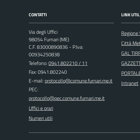
CONTATTI
LINK UTIL
Via degli Uffici
Regione S
98054 Furnari (ME)
Città Me
C.F. 83000890836 - P.Iva:
GAL TIR
00934250838
Telefono:
0941.802210 / 11
GAZZETT
Fax: 0941.802240
PORTAL
E-mail:
Intranet
PEC:
Uffici e orari
Numeri utili