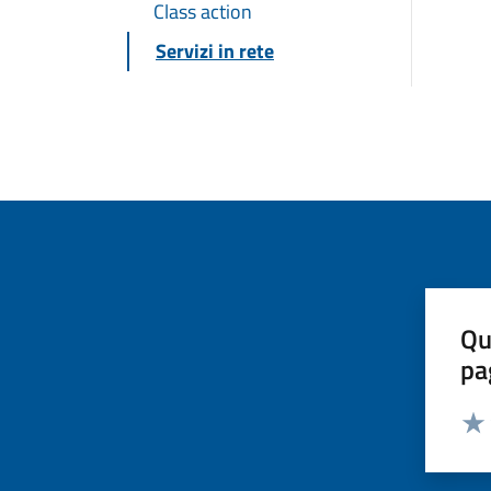
Class action
Servizi in rete
Qu
pa
Valut
Valu