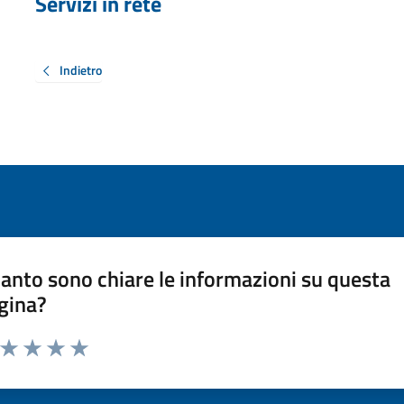
Servizi in rete
Indietro
anto sono chiare le informazioni su questa
gina?
a da 1 a 5 stelle la pagina
ta 1 stelle su 5
Valuta 2 stelle su 5
Valuta 3 stelle su 5
Valuta 4 stelle su 5
Valuta 5 stelle su 5