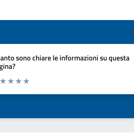
anto sono chiare le informazioni su questa
gina?
a da 1 a 5 stelle la pagina
ta 1 stelle su 5
Valuta 2 stelle su 5
Valuta 3 stelle su 5
Valuta 4 stelle su 5
Valuta 5 stelle su 5