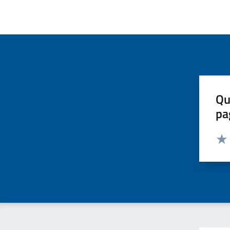
Qu
pa
Valut
Valu