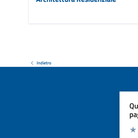
Indietro
Qu
pa
Valut
Valu