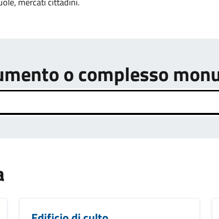
uole, mercati cittadini.
onumento o complesso mon
a
Edificio di culto