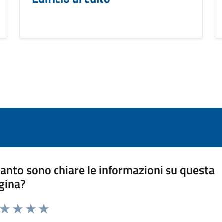
anto sono chiare le informazioni su questa
gina?
a da 1 a 5 stelle la pagina
ta 1 stelle su 5
Valuta 2 stelle su 5
Valuta 3 stelle su 5
Valuta 4 stelle su 5
Valuta 5 stelle su 5