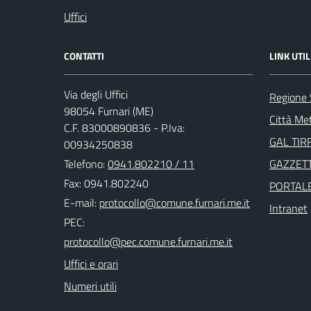
Uffici
CONTATTI
LINK UTIL
Via degli Uffici
Regione S
98054 Furnari (ME)
Città Me
C.F. 83000890836 - P.Iva:
GAL TIR
00934250838
Telefono:
0941.802210 / 11
GAZZETT
Fax: 0941.802240
PORTAL
E-mail:
Intranet
PEC:
Uffici e orari
Numeri utili