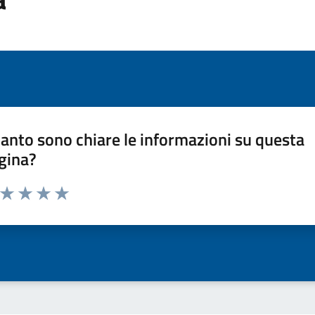
anto sono chiare le informazioni su questa
gina?
a da 1 a 5 stelle la pagina
ta 1 stelle su 5
Valuta 2 stelle su 5
Valuta 3 stelle su 5
Valuta 4 stelle su 5
Valuta 5 stelle su 5