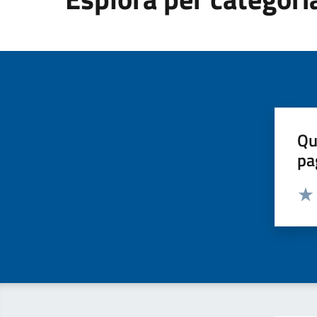
Qu
pa
Valut
Valu