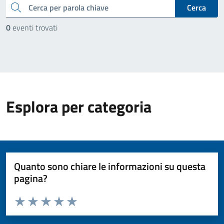
cerca
Cerca
0
eventi trovati
Esplora per categoria
Quanto sono chiare le informazioni su questa
pagina?
Valuta da 1 a 5 stelle la pagina
Valuta 1 stelle su 5
Valuta 2 stelle su 5
Valuta 3 stelle su 5
Valuta 4 stelle su 5
Valuta 5 stelle su 5