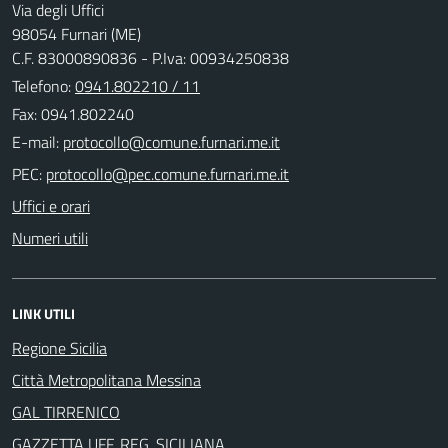
Via degli Uffici
98054 Furnari (ME)
C.F. 83000890836 - P.Iva: 00934250838
Telefono:
0941.802210 / 11
Fax: 0941.802240
E-mail:
PEC:
Uffici e orari
Numeri utili
LINK UTILI
Regione Sicilia
Città Metropolitana Messina
GAL TIRRENICO
GAZZETTA UFF. REG. SICILIANA