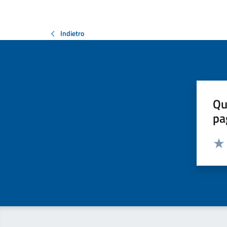
Indietro
Qu
pa
Valut
Valu