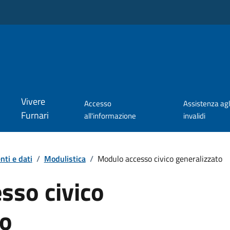
Vivere
Accesso
Assistenza agl
Furnari
all'informazione
invalidi
ti e dati
/
Modulistica
/
Modulo accesso civico generalizzato
sso civico
to