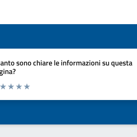
anto sono chiare le informazioni su questa
gina?
a da 1 a 5 stelle la pagina
ta 1 stelle su 5
Valuta 2 stelle su 5
Valuta 3 stelle su 5
Valuta 4 stelle su 5
Valuta 5 stelle su 5