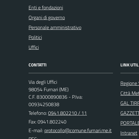
Enti e fondazioni
Organi di governo
Personale amministrativo
Politici
Uffici
CONTATTI
LINK UTIL
Via degli Uffici
Regione S
98054 Furnari (ME)
Città Me
C.F. 83000890836 - P.Iva:
GAL TIR
00934250838
Telefono:
0941.802210 / 11
GAZZETT
Fax: 0941.802240
PORTAL
E-mail:
Intranet
PEC: