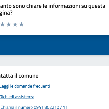
anto sono chiare le informazioni su questa
gina?
a da 1 a 5 stelle la pagina
ta 1 stelle su 5
Valuta 2 stelle su 5
Valuta 3 stelle su 5
Valuta 4 stelle su 5
Valuta 5 stelle su 5
tatta il comune
Leggi le domande frequenti
Richiedi assistenza
Chiama il numero 0941.802210 / 11