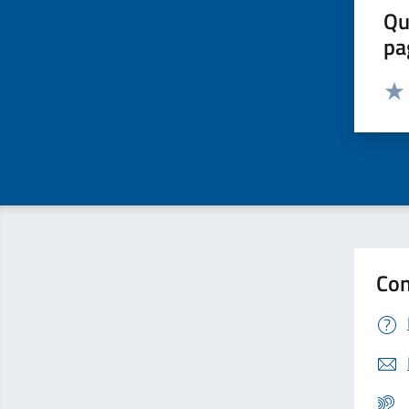
Qu
pa
Valut
Valu
Con