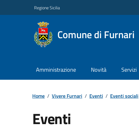
Regione Sicilia
Comune di Furnari
Amministrazione
Novità
Servizi
Home
/
Vivere Furnari
/
Eventi
/
Eventi sociali
Eventi