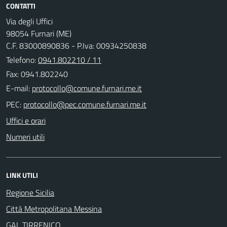
CONTATTI
Via degli Uffici
98054 Furnari (ME)
C.F. 83000890836 - P.Iva: 00934250838
Telefono:
0941.802210 / 11
Fax: 0941.802240
E-mail:
PEC:
Uffici e orari
Numeri utili
LINK UTILI
Regione Sicilia
Città Metropolitana Messina
GAL TIRRENICO