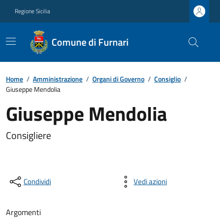
Regione Sicilia
Comune di Furnari
Home
/
Amministrazione
/
Organi di Governo
/
Consiglio
/
Giuseppe Mendolia
Giuseppe Mendolia
Consigliere
Condividi
Vedi azioni
Argomenti