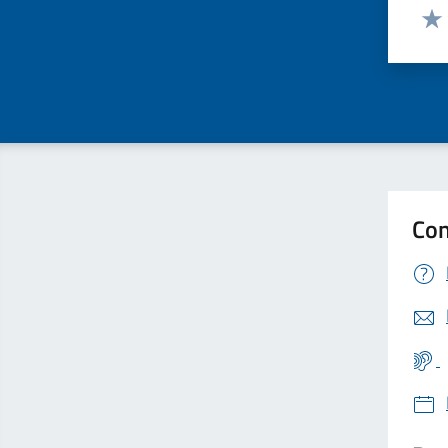
Valut
Valu
Con