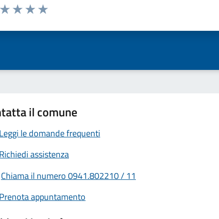
a da 1 a 5 stelle la pagina
ta 1 stelle su 5
Valuta 2 stelle su 5
Valuta 3 stelle su 5
Valuta 4 stelle su 5
Valuta 5 stelle su 5
tatta il comune
Leggi le domande frequenti
Richiedi assistenza
Chiama il numero 0941.802210 / 11
Prenota appuntamento