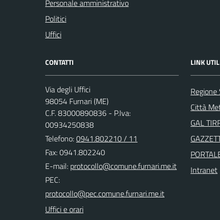
Personale amministrativo
Politici
Uffici
CONTATTI
LINK UTIL
Via degli Uffici
Regione S
98054 Furnari (ME)
Città Me
C.F. 83000890836 - P.Iva:
GAL TIR
00934250838
Telefono:
0941.802210 / 11
GAZZETT
Fax: 0941.802240
PORTAL
E-mail:
Intranet
PEC:
Uffici e orari